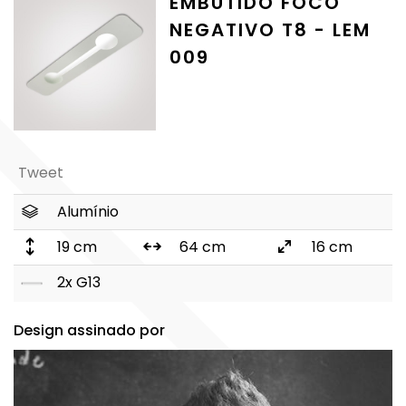
EMBUTIDO FOCO
NEGATIVO T8 - LEM
009
Tweet
Alumínio
19 cm
64 cm
16 cm
2x G13
Design assinado por